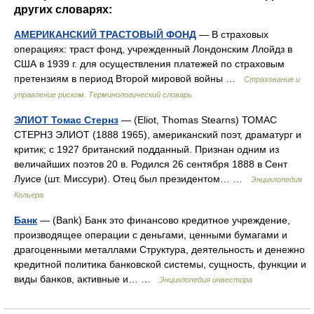
других словарях:
АМЕРИКАНСКИЙ ТРАСТОВЫЙ ФОНД
— В страховых
операциях: траст фонд, учрежденный Лондонским Ллойдз в
США в 1939 г. для осуществления платежей по страховым
претензиям в период Второй мировой войны …
Страхование и
управление риском. Терминологический словарь
ЭЛИОТ Томас Стернз
— (Eliot, Thomas Stearns) ТОМАС
СТЕРНЗ ЭЛИОТ (1888 1965), американский поэт, драматург и
критик; с 1927 британский подданный. Признан одним из
величайших поэтов 20 в. Родился 26 сентября 1888 в Сент
Луисе (шт. Миссури). Отец был президентом… …
Энциклопедия
Кольера
Банк
— (Bank) Банк это финансово кредитное учреждение,
производящее операции с деньгами, ценными бумагами и
драгоценными металлами Структура, деятельность и денежно
кредитной политика банковской системы, сущность, функции и
виды банков, активные и… …
Энциклопедия инвестора